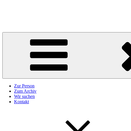
Zum
Inhalt
Karl Höffkes
springen
Zeitgeschichte und mehr
Zur Person
Zum Archiv
Wir suchen
Kontakt