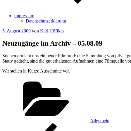
Impressum
Datenschutzerklärung
Veröffentlicht
5. August 2009
von
Karl Höffkes
am
Neuzugänge im Archiv – 05.08.09
Soeben erreicht uns ein neuer Filmfund: eine Sammlung von privat g
Stativ gedreht, sind die gut erhaltenen Aufnahmen eine Filmquelle vo
Wir stellen in Kürze Ausschnitte vor.
Kategorien
Allgemein
Beitragsnavigation
Vorheriger
Beitrag