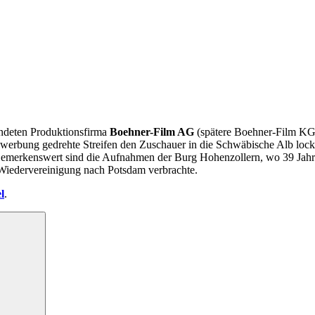
ndeten Produktionsfirma
Boehner-Film AG
(spätere Boehner-Film KG).
rswerbung gedrehte Streifen den Zuschauer in die Schwäbische Alb lo
emerkenswert sind die Aufnahmen der Burg Hohenzollern, wo 39 Jahre 
 Wiedervereinigung nach Potsdam verbrachte.
l
.
Suchen