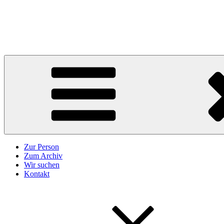
Zum
Inhalt
Karl Höffkes
springen
Zeitgeschichte und mehr
Zur Person
Zum Archiv
Wir suchen
Kontakt