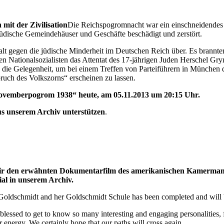
it der Zivilisation
Die Reichspogromnacht war ein einschneidendes E
dische Gemeindehäuser und Geschäfte beschädigt und zerstört.
alt gegen die jüdische Minderheit im Deutschen Reich über. Es brann
den Nationalsozialisten das Attentat des 17-jährigen Juden Herschel 
ie Gelegenheit, um bei einem Treffen von Parteiführern in München da
ruch des Volkszorns“ erscheinen zu lassen.
ovemberpogrom 1938“ heute, am 05.11.2013 um 20:15 Uhr.
us unserem Archiv unterstützen
.
wir den erwähnten Dokumentarfilm des amerikanischen Kamermann
al in unserem Archiv.
 Goldschmidt and her Goldschmidt Schule has been completed and will
lessed to get to know so many interesting and engaging personalities, 
r energy. We certainly hope that our paths will cross again.