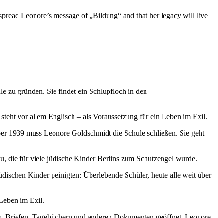
 spread Leonore’s message of „Bildung“ and that her legacy will live
e zu gründen. Sie findet ein Schlupfloch in den
teht vor allem Englisch – als Voraussetzung für ein Leben im Exil.
ber 1939 muss Leonore Goldschmidt die Schule schließen. Sie geht
u, die für viele jüdische Kinder Berlins zum Schutzengel wurde.
üdischen Kinder peinigten: Überlebende Schüler, heute alle weit über
 Leben im Exil.
tos, Briefen, Tagebüchern und anderen Dokumenten geöffnet. Leonore