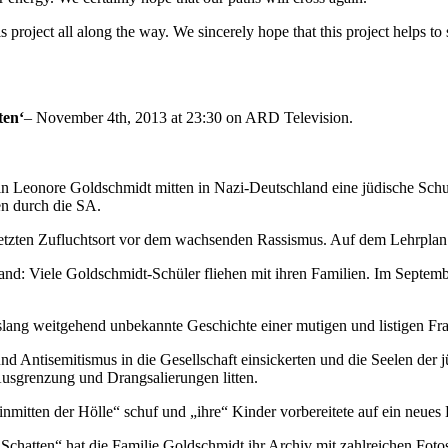
 project all along the way. We sincerely hope that this project helps to
ten‘
– November 4th, 2013 at 23:30 on ARD Television.
in Leonore Goldschmidt mitten in Nazi-Deutschland eine jüdische Schul
en durch die SA.
etzten Zufluchtsort vor dem wachsenden Rassismus. Auf dem Lehrplan s
and: Viele Goldschmidt-Schüler fliehen mit ihren Familien. Im Septem
slang weitgehend unbekannte Geschichte einer mutigen und listigen Fra
d Antisemitismus in die Gesellschaft einsickerten und die Seelen der j
 Ausgrenzung und Drangsalierungen litten.
 inmitten der Hölle“ schuf und „ihre“ Kinder vorbereitete auf ein neues
Schatten“ hat die Familie Goldschmidt ihr Archiv mit zahlreichen Fo