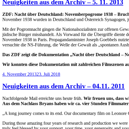
Neuigkeiten aus dem Archiv – 5. 11. 2013
ZDF: Nacht über Deutschland: Novemberpogrome 1938 – Bruch m
November 1938 wurden in Deutschland und Österreich Synagogen, jü
Mit der Pogromnacht gingen die Nationalsozialisten zur offenen Gew
jüdische Bürger misshandelt. Als Vorwand für die Übergriffe diente 
November 1938 in Paris. Propagandaminister Joseph Goebbels nutzte d
versuchte die NS-Führung, die Welle der Gewalt als „spontanen Ausb
Das ZDF zeigt die Dokumentation „Nacht über Deutschland – N
Wir konnten diese Dokumentation mit zahlreichen Filmszenen a
Veröffentlicht
4. November 2013
23. Juli 2018
am
Neuigkeiten aus dem Archiv – 04.11. 2011
Nachfolgende Mail erreichte uns heute früh.
Wir freuen uns, dass 
Aus dem Nachlass Bryans haben wir ca. vier Stunden Filmmateri
„A long journey comes to its end. Our documentary film on Leonore
During those amazing four years of research and production we were b
truly feel blessed by your support, your time, your generosity and you