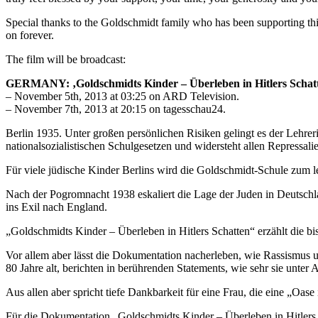
Special thanks to the Goldschmidt family who has been supporting this
on forever.
The film will be broadcast:
GERMANY: ‚Goldschmidts Kinder – Überleben in Hitlers Schat
– November 5th, 2013 at 03:25 on ARD Television.
– November 7th, 2013 at 20:15 on tagesschau24.
Berlin 1935. Unter großen persönlichen Risiken gelingt es der Lehrer
nationalsozialistischen Schulgesetzen und widersteht allen Repressali
Für viele jüdische Kinder Berlins wird die Goldschmidt-Schule zum l
Nach der Pogromnacht 1938 eskaliert die Lage der Juden in Deutschl
ins Exil nach England.
„Goldschmidts Kinder – Überleben in Hitlers Schatten“ erzählt die bi
Vor allem aber lässt die Dokumentation nacherleben, wie Rassismus un
80 Jahre alt, berichten in berührenden Statements, wie sehr sie unter
Aus allen aber spricht tiefe Dankbarkeit für eine Frau, die eine „Oase
Für die Dokumentation „Goldschmidts Kinder – Überleben in Hitlers 