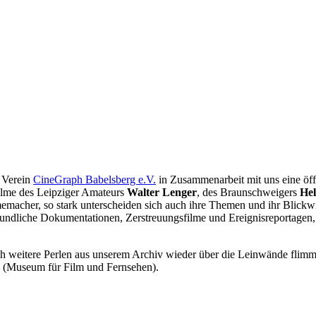
e Verein
CineGraph Babelsberg e.V.
in Zusammenarbeit mit uns eine öf
ilme des Leipziger Amateurs
Walter Lenger
, des Braunschweigers
He
lmemacher, so stark unterscheiden sich auch ihre Themen und ihr Blick
undliche Dokumentationen, Zerstreuungsfilme und Ereignisreportagen, di
auch weitere Perlen aus unserem Archiv wieder über die Leinwände fli
 (Museum für Film und Fernsehen).