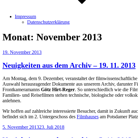
Impressum
Datenschutzerklärung
Monat:
November 2013
Veröffentlicht
19. November 2013
am
Neuigkeiten aus dem Archiv – 19. 11. 2013
Am Montag, dem 9. Dezember, veranstaltet der filmwissenschaftlich
Auswahl herausragender Dokumente aus unserem Archiv, darunter F
Frontkameramanns
Götz Hirt-Reger
. So unterschiedlich wie die Fi
Familien- und Reisefilmen stehen technische, biologische oder volksk
anlehnen.
Wir hoffen auf zahlreiche interessierte Besucher, damit in Zukunft 
befindet sich im 2. Untergeschoss des
Filmhauses
am Potsdamer Platz
Veröffentlicht
5. November 2013
23. Juli 2018
am