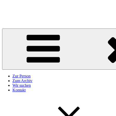
Zum
Inhalt
Karl Höffkes
springen
Zeitgeschichte und mehr
Zur Person
Zum Archiv
Wir suchen
Kontakt