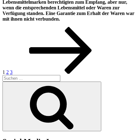
Lebensmittelmarken berechtigten zum Empfang, aber nur,
wenn die entsprechenden Lebensmittel oder Waren zur
Verfügung standen. Eine Garantie zum Erhalt der Waren war
mit ihnen nicht verbunden.
Seitennummerierung
Seite
Seite
Seite
Nächste
Seite
der
Beiträge
1
2
3
Suchen
nach:
Suchen