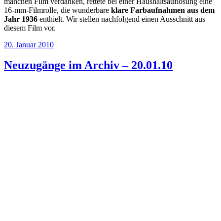
manchen Film verdanken, rettete bei einer Haushaltsauflösung eine
16-mm-Filmrolle, die wunderbare
klare Farbaufnahmen aus dem
Jahr 1936
enthielt. Wir stellen nachfolgend einen Ausschnitt aus
diesem Film vor.
Veröffentlicht
20. Januar 2010
am
Neuzugänge im Archiv – 20.01.10