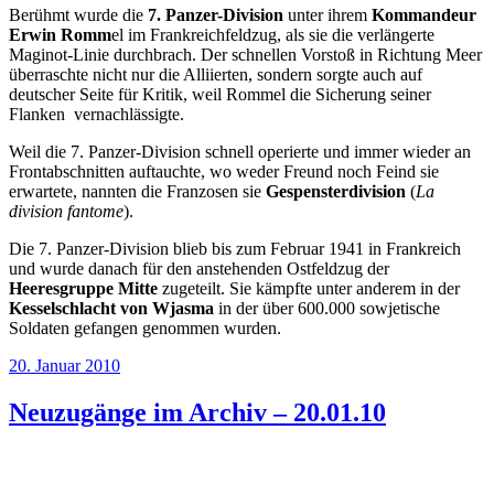
Berühmt wurde die
7. Panzer-Division
unter ihrem
Kommandeur
Erwin Romm
el im Frankreichfeldzug, als sie die verlängerte
Maginot-Linie durchbrach. Der schnellen Vorstoß in Richtung Meer
überraschte nicht nur die Alliierten, sondern sorgte auch auf
deutscher Seite für Kritik, weil Rommel die Sicherung seiner
Flanken vernachlässigte.
Weil die 7. Panzer-Division schnell operierte und immer wieder an
Frontabschnitten auftauchte, wo weder Freund noch Feind sie
erwartete, nannten die Franzosen sie
Gespensterdivision
(
La
division fantome
).
Die 7. Panzer-Division blieb bis zum Februar 1941 in Frankreich
und wurde danach für den anstehenden Ostfeldzug der
Heeresgruppe Mitte
zugeteilt. Sie kämpfte unter anderem in der
Kesselschlacht von Wjasma
in der über 600.000 sowjetische
Soldaten gefangen genommen wurden.
Veröffentlicht
20. Januar 2010
am
Neuzugänge im Archiv – 20.01.10