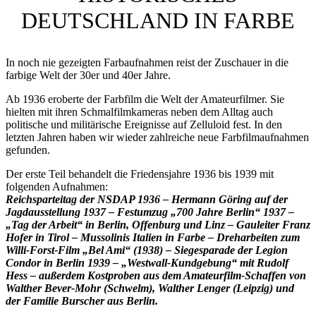
DEUTSCHLAND IN FARBE
In noch nie gezeigten Farbaufnahmen reist der Zuschauer in die
farbige Welt der 30er und 40er Jahre.
Ab 1936 eroberte der Farbfilm die Welt der Amateurfilmer. Sie
hielten mit ihren Schmalfilmkameras neben dem Alltag auch
politische und militärische Ereignisse auf Zelluloid fest. In den
letzten Jahren haben wir wieder zahlreiche neue Farbfilmaufnahmen
gefunden.
Der erste Teil behandelt die Friedensjahre 1936 bis 1939 mit
folgenden Aufnahmen:
Reichsparteitag der NSDAP 1936 – Hermann Göring auf der
Jagdausstellung 1937 – Festumzug „700 Jahre Berlin“ 1937 –
„Tag der Arbeit“ in Berlin, Offenburg und Linz – Gauleiter Franz
Hofer in Tirol – Mussolinis Italien in Farbe – Dreharbeiten zum
Willi-Forst-Film „Bel Ami“ (1938) – Siegesparade der Legion
Condor in Berlin 1939 – „Westwall-Kundgebung“ mit Rudolf
Hess – außerdem Kostproben aus dem Amateurfilm-Schaffen von
Walther Bever-Mohr (Schwelm), Walther Lenger (Leipzig) und
der Familie Burscher aus Berlin.