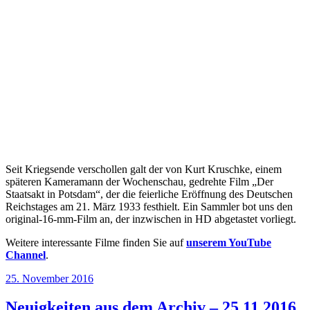
Seit Kriegsende verschollen galt der von Kurt Kruschke, einem
späteren Kameramann der Wochenschau, gedrehte Film „Der
Staatsakt in Potsdam“, der die feierliche Eröffnung des Deutschen
Reichstages am 21. März 1933 festhielt. Ein Sammler bot uns den
original-16-mm-Film an, der inzwischen in HD abgetastet vorliegt.
Weitere interessante Filme finden Sie auf
unserem YouTube
Channel
.
Veröffentlicht
25. November 2016
am
Neuigkeiten aus dem Archiv – 25.11.2016