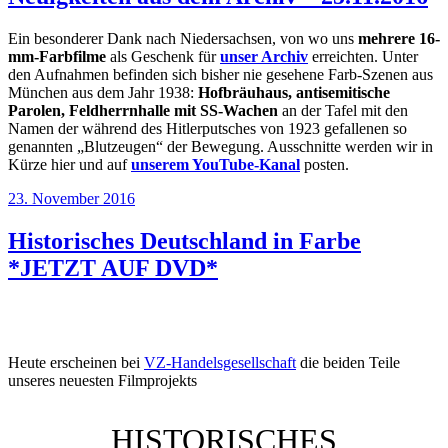
Ein besonderer Dank nach Niedersachsen, von wo uns
mehrere 16-
mm-Farbfilme
als Geschenk für
unser Archiv
erreichten. Unter
den Aufnahmen befinden sich bisher nie gesehene Farb-Szenen aus
München aus dem Jahr 1938:
Hofbräuhaus, antisemitische
Parolen, Feldherrnhalle mit SS-Wachen
an der Tafel mit den
Namen der während des Hitlerputsches von 1923 gefallenen so
genannten „Blutzeugen“ der Bewegung. Ausschnitte werden wir in
Kürze hier und auf
unserem YouTube-Kanal
posten.
Veröffentlicht
23. November 2016
am
Historisches Deutschland in Farbe
*JETZT AUF DVD*
Heute erscheinen bei
VZ-Handelsgesellschaft
die beiden Teile
unseres neuesten Filmprojekts
HISTORISCHES