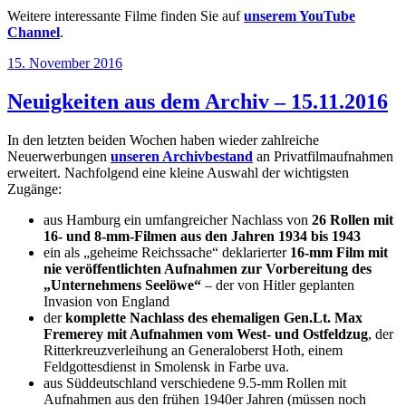
Weitere interessante Filme finden Sie auf
unserem YouTube
Channel
.
Veröffentlicht
15. November 2016
am
Neuigkeiten aus dem Archiv – 15.11.2016
In den letzten beiden Wochen haben wieder zahlreiche
Neuerwerbungen
unseren Archivbestand
an Privatfilmaufnahmen
erweitert. Nachfolgend eine kleine Auswahl der wichtigsten
Zugänge:
aus Hamburg ein umfangreicher Nachlass von
26 Rollen mit
16- und 8-mm-Filmen aus den Jahren 1934 bis 1943
ein als „geheime Reichssache“ deklarierter
16-mm Film mit
nie veröffentlichten Aufnahmen zur Vorbereitung des
„Unternehmens Seelöwe“
– der von Hitler geplanten
Invasion von England
der
komplette Nachlass des ehemaligen Gen.Lt. Max
Fremerey mit Aufnahmen vom West- und Ostfeldzug
, der
Ritterkreuzverleihung an Generaloberst Hoth, einem
Feldgottesdienst in Smolensk in Farbe uva.
aus Süddeutschland verschiedene 9.5-mm Rollen mit
Aufnahmen aus den frühen 1940er Jahren (müssen noch