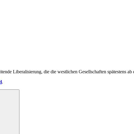
tende Liberalisierung, die die westlichen Gesellschaften spätestens a
l
.
Suchen