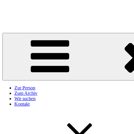
Zum
Inhalt
Karl Höffkes
springen
Zeitgeschichte und mehr
Zur Person
Zum Archiv
Wir suchen
Kontakt