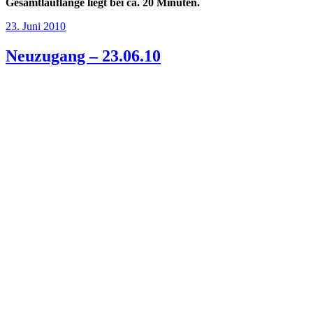
Gesamtlauflänge liegt bei ca. 20 Minuten.
Veröffentlicht
23. Juni 2010
am
Neuzugang – 23.06.10