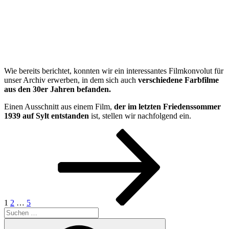
Wie bereits berichtet, konnten wir ein interessantes Filmkonvolut für
unser Archiv erwerben, in dem sich auch
verschiedene Farbfilme
aus den 30er Jahren befanden.
Einen Ausschnitt aus einem Film,
der im letzten Friedenssommer
1939 auf Sylt entstanden
ist, stellen wir nachfolgend ein.
Seitennummerierung
Seite
Seite
Seite
Nächste
Seite
der
Beiträge
1
2
…
5
Suchen
nach:
Suchen