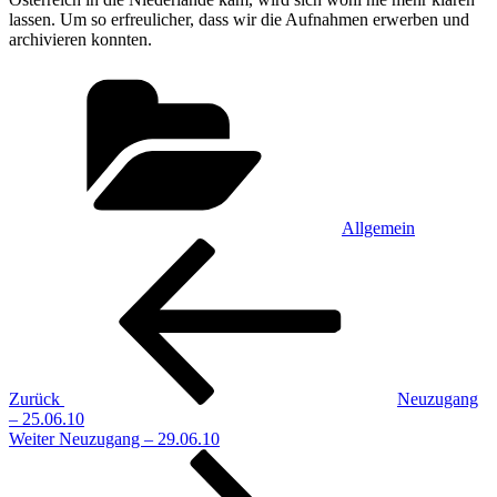
lassen. Um so erfreulicher, dass wir die Aufnahmen erwerben und
archivieren konnten.
Kategorien
Allgemein
Beitragsnavigation
Vorheriger
Beitrag
Zurück
Neuzugang
– 25.06.10
Nächster
Weiter
Neuzugang – 29.06.10
Beitrag