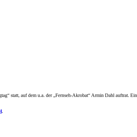
ag“ statt, auf dem u.a. der „Fernseh-Akrobat“ Armin Dahl auftrat. Ei
l
.