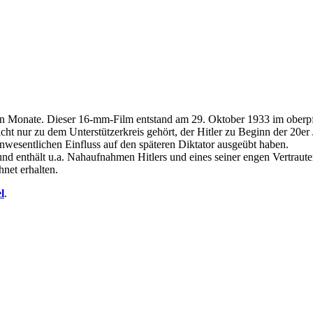
ten Monate. Dieser 16-mm-Film entstand am 29. Oktober 1933 im oberpfä
icht nur zu dem Unterstützerkreis gehört, der Hitler zu Beginn der 20e
nwesentlichen Einfluss auf den späteren Diktator ausgeübt haben.
nd enthält u.a. Nahaufnahmen Hitlers und eines seiner engen Vertraut
net erhalten.
l
.