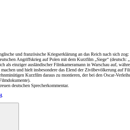
nglische und französische Kriegserklärung an das Reich nach sich zog: 
deutschen Angriffskrieg auf Polen mit dem Kurzfilm „Siege“ (deutsch
ich als einziger ausländischer Filmkameramann in Warschau auf, währe
machen und hielt insbesondere das Elend der Zivilbevölkerung auf Film
hnminütigen Kurzfilm daraus zu montieren, der bei den Oscar-Verleihu
 Filmdokumente).
etreuen deutschen Sprecherkommentar.
l
.
Suchen