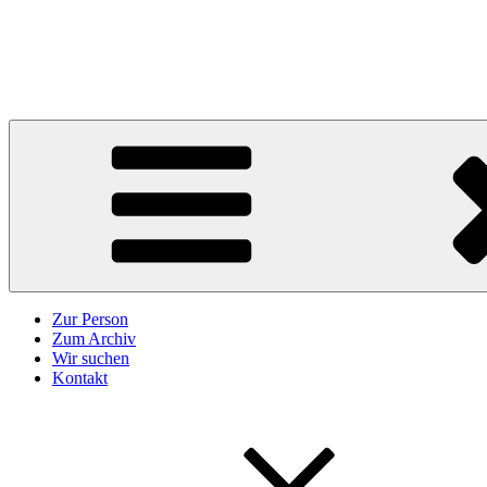
Zum
Inhalt
Karl Höffkes
springen
Zeitgeschichte und mehr
Zur Person
Zum Archiv
Wir suchen
Kontakt