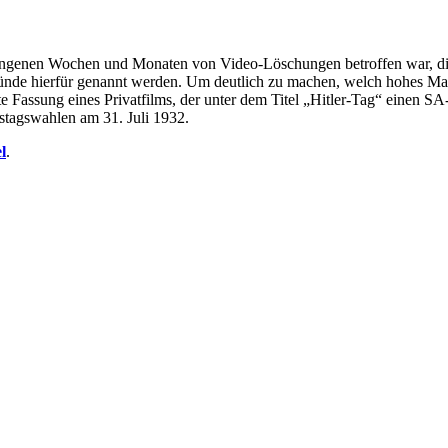
rgangenen Wochen und Monaten von Video-Löschungen betroffen war, d
ründe hierfür genannt werden. Um deutlich zu machen, welch hohes Maß
te Fassung eines Privatfilms, der unter dem Titel „Hitler-Tag“ einen 
tagswahlen am 31. Juli 1932.
l
.