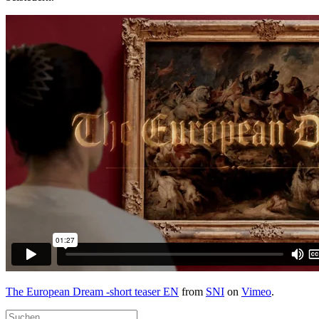
The European Dream -short teaser EN
from
SNI
on
Vimeo
.
Suchen