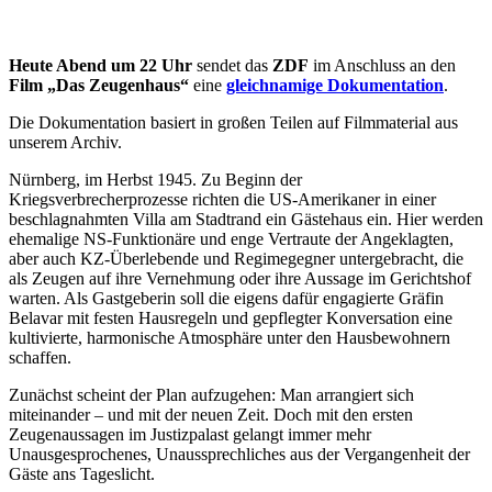
Heute Abend um 22 Uhr
sendet das
ZDF
im Anschluss an den
Film „Das Zeugenhaus“
eine
gleichnamige Dokumentation
.
Die Dokumentation basiert in großen Teilen auf Filmmaterial aus
unserem Archiv.
Nürnberg, im Herbst 1945. Zu Beginn der
Kriegsverbrecherprozesse richten die US-Amerikaner in einer
beschlagnahmten Villa am Stadtrand ein Gästehaus ein. Hier werden
ehemalige NS-Funktionäre und enge Vertraute der Angeklagten,
aber auch KZ-Überlebende und Regimegegner untergebracht, die
als Zeugen auf ihre Vernehmung oder ihre Aussage im Gerichtshof
warten. Als Gastgeberin soll die eigens dafür engagierte Gräfin
Belavar mit festen Hausregeln und gepflegter Konversation eine
kultivierte, harmonische Atmosphäre unter den Hausbewohnern
schaffen.
Zunächst scheint der Plan aufzugehen: Man arrangiert sich
miteinander – und mit der neuen Zeit. Doch mit den ersten
Zeugenaussagen im Justizpalast gelangt immer mehr
Unausgesprochenes, Unaussprechliches aus der Vergangenheit der
Gäste ans Tageslicht.