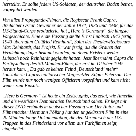
herstellte. Er sollte jedem US-Soldaten, der deutschen Boden betrat,
vorgeführt werden.
Von allen Propaganda-Filmen, die Regisseur Frank Capra,
dreifacher Oscar-Gewinner der Jahre 1934, 1936 und 1938, für das
US-Signal-Corps produzierte, hat „Here is Germany“ die längste
Vorgeschichte. Eine erste Fassung stellte Ernst Lubitsch 1942 fertig.
1943 übernahm Gottfried Reinhardt, Sohn des Theater-Regisseurs
Max Reinhardt, das Projekt. Er war fertig, als die Grauen der
Vernichtungslager bekannt wurden, an deren Existenz weder
Lubitsch noch Reinhardt geglaubt hatten. Jetzt übernahm Capra die
Fertigstellung des 50-Minuten-Films, der erst im Oktober 1945
heraus kam. „Da gab es keinen Feind ‚Deutschland‘ mehr“
konstatierte Capras militärischer Vorgesetzter Edgar Peterson. Der
Film wurde nur noch wenigen Offizieren vorgeführt und kam nicht
weiter zum Einsatz.
„Here is Germany“ ist heute ein Zeitzeugnis, das zeigt, wie Amerika
und die westlichen Demokratien Deutschland sahen. Er liegt mit
dieser DVD erstmals in deutscher Fassung vor. Der Autor und
Filmemacher Hermann Pölking hat den ungekürzten Film in eine
20 Minuten lange Dokumentation, die den Vormarsch der US-
Truppen in das Feindesland vor allem aus Farbfilmen zeigt,
eingebettet.