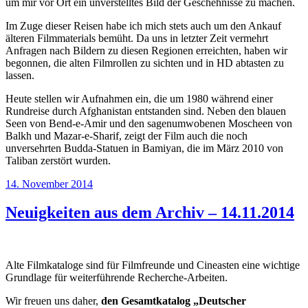
um mir vor Ort ein unverstelltes Bild der Geschehnisse zu machen.
Im Zuge dieser Reisen habe ich mich stets auch um den Ankauf
älteren Filmmaterials bemüht. Da uns in letzter Zeit vermehrt
Anfragen nach Bildern zu diesen Regionen erreichten, haben wir
begonnen, die alten Filmrollen zu sichten und in HD abtasten zu
lassen.
Heute stellen wir Aufnahmen ein, die um 1980 während einer
Rundreise durch Afghanistan entstanden sind. Neben den blauen
Seen von Bend-e-Amir und den sagenumwobenen Moscheen von
Balkh und Mazar-e-Sharif, zeigt der Film auch die noch
unversehrten Budda-Statuen in Bamiyan, die im März 2010 von
Taliban zerstört wurden.
Veröffentlicht
14. November 2014
am
Neuigkeiten aus dem Archiv – 14.11.2014
Alte Filmkataloge sind für Filmfreunde und Cineasten eine wichtige
Grundlage für weiterführende Recherche-Arbeiten.
Wir freuen uns daher,
den Gesamtkatalog „Deutscher