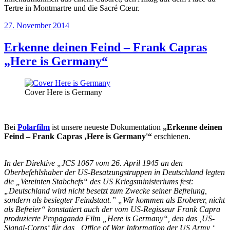
Tertre in Montmartre und die Sacré Cœur.
Veröffentlicht
27. November 2014
am
Erkenne deinen Feind – Frank Capras
„Here is Germany“
Cover Here is Germany
Bei
Polarfilm
ist unsere neueste Dokumentation
„Erkenne deinen
Feind – Frank Capras ‚Here is Germany'“
erschienen.
In der Direktive „JCS 1067 vom 26. April 1945 an den
Oberbefehlshaber der US-Besatzungstruppen in Deutschland legten
die „Vereinten Stabchefs“ des US Kriegsministeriums fest:
„Deutschland wird nicht besetzt zum Zwecke seiner Befreiung,
sondern als besiegter Feindstaat.” „Wir kommen als Eroberer, nicht
als Befreier“ konstatiert auch der vom US-Regisseur Frank Capra
produzierte Propaganda Film „Here is Germany“, den das ‚US-
Signal-Corps‘ für das ‚ Office of War Information der US Army ‘