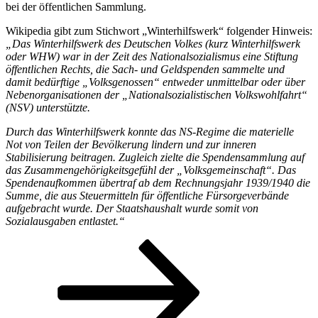
bei der öffentlichen Sammlung.
Wikipedia gibt zum Stichwort „Winterhilfswerk“ folgender Hinweis:
„Das Winterhilfswerk des Deutschen Volkes (kurz Winterhilfswerk
oder WHW) war in der Zeit des Nationalsozialismus eine Stiftung
öffentlichen Rechts, die Sach- und Geldspenden sammelte und
damit bedürftige „Volksgenossen“ entweder unmittelbar oder über
Nebenorganisationen der „Nationalsozialistischen Volkswohlfahrt“
(NSV) unterstützte.
Durch das Winterhilfswerk konnte das NS-Regime die materielle
Not von Teilen der Bevölkerung lindern und zur inneren
Stabilisierung beitragen. Zugleich zielte die Spendensammlung auf
das Zusammengehörigkeitsgefühl der „Volksgemeinschaft“. Das
Spendenaufkommen übertraf ab dem Rechnungsjahr 1939/1940 die
Summe, die aus Steuermitteln für öffentliche Fürsorgeverbände
aufgebracht wurde. Der Staatshaushalt wurde somit von
Sozialausgaben entlastet.“
Seitennummerierung
Seite
Seite
Nächste
Seite
der
Beiträge