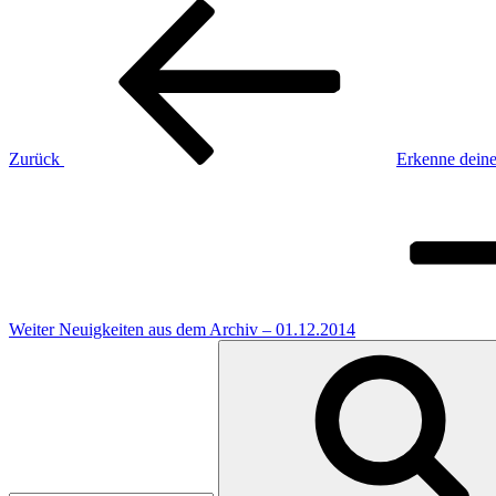
Beitragsnavigation
Vorheriger
Beitrag
Zurück
Erkenne deine
Nächster
Beitrag
Weiter
Neuigkeiten aus dem Archiv – 01.12.2014
Suchen
nach: