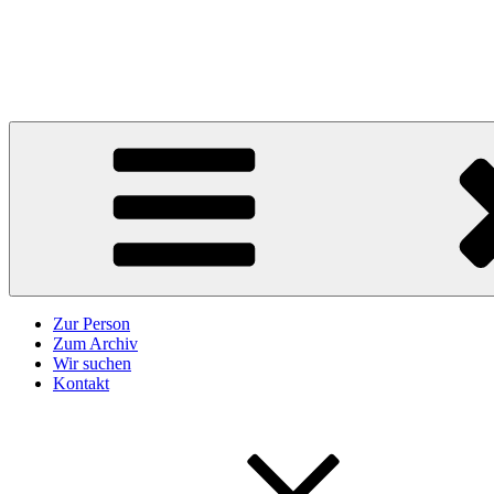
Zum
Inhalt
Karl Höffkes
springen
Zeitgeschichte und mehr
Zur Person
Zum Archiv
Wir suchen
Kontakt