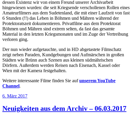
dessen Existenz wir von einem Freund unserer Archivarbeit
hingewiesen wurden: die seit Kriegsende verschollenen Rollen eines
Amateurfilmers aus dem Sudetenland, die mit einer Laufzeit von fast
6 Stunden (!!) das Leben in Böhmen und Mähren während der
Protektoratszeit dokumentieren. Privatfilme aus dem Protektorat
Böhmen und Mähren sind extrem selten, da fast das gesamte
Material in den letzten Kriegsmonaten und im Zuge der Vertreibung
verloren ging.
Der nun wieder aufgetauchte, und in HD abgetastete Filmschatz
zeigt neben Paraden, Kundgebungen und Aufmärschen in großen
Städten wie Brünn auch Szenen aus kleinen südmährischen
Dörfern. Außerdem werden Reisen nach Eisenach, Kassel oder
Wien mit der Kamera festgehalten.
Weitere interessante Filme finden Sie auf
unserem YouTube
Channel
.
Veröffentlicht
6. März 2017
am
Neuigkeiten aus dem Archiv – 06.03.2017