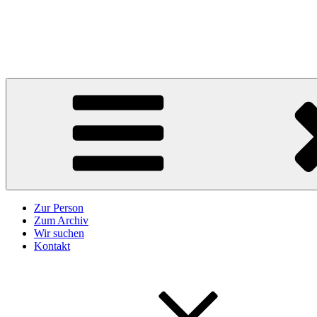
Zum
Inhalt
Karl Höffkes
springen
Zeitgeschichte und mehr
Zur Person
Zum Archiv
Wir suchen
Kontakt