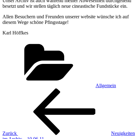
Unser Archiv ist auch während meiner Abwesenheit durchgehend
besetzt und wir stellen täglich neue cineastische Fundstücke ein.
Allen Besuchern und Freunden unserer website wünsche ich auf
diesem Wege schöne Pfingsstage!
Karl Höffkes
Kategorien
Allgemein
Beitragsnavigation
Vorheriger
Beitrag
Zurück
Neuigkeiten
im Archiv – 10.06.11