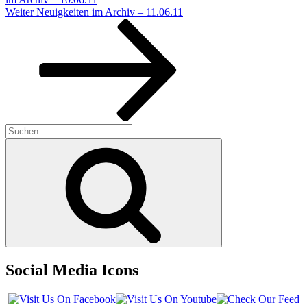
Nächster
Weiter
Neuigkeiten im Archiv – 11.06.11
Beitrag
Suchen
nach:
Suchen
Social Media Icons