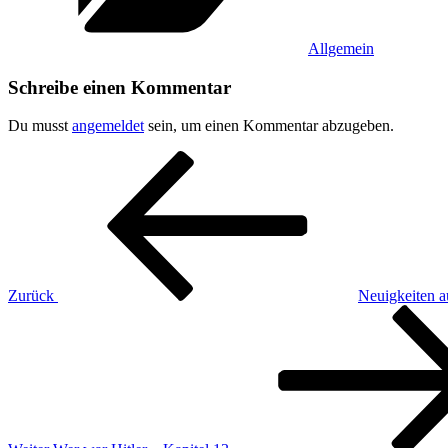
Allgemein
Schreibe einen Kommentar
Du musst
angemeldet
sein, um einen Kommentar abzugeben.
Beitragsnavigation
Vorheriger
Beitrag
Zurück
Neuigkeiten a
Nächster
Beitrag