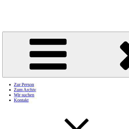
Zum
Inhalt
Karl Höffkes
springen
Zeitgeschichte und mehr
Zur Person
Zum Archiv
Wir suchen
Kontakt