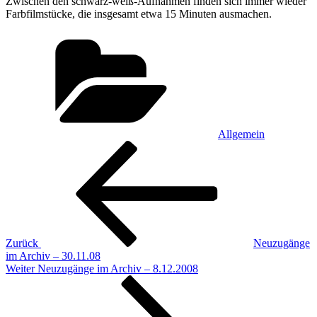
Zwischen den schwarz-weiß-Aufnahmen finden sich immer wieder
Farbfilmstücke, die insgesamt etwa 15 Minuten ausmachen.
Kategorien
Allgemein
Beitragsnavigation
Vorheriger
Beitrag
Zurück
Neuzugänge
im Archiv – 30.11.08
Nächster
Weiter
Neuzugänge im Archiv – 8.12.2008
Beitrag