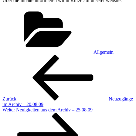
Über die Inhalte informieren wir in Kürze auf unserer website.
Kategorien
Allgemein
Beitragsnavigation
Vorheriger
Beitrag
Zurück
Neuzugänge
im Archiv – 20.08.09
Nächster
Weiter
Neuigkeiten aus dem Archiv – 25.08.09
Beitrag