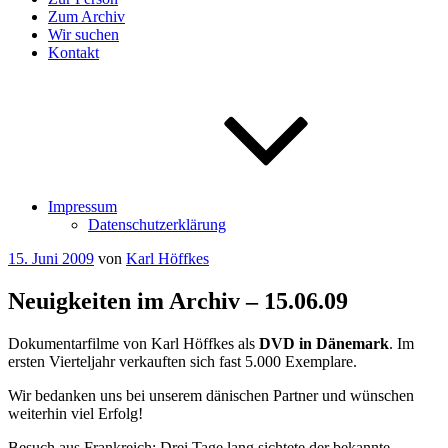
Zum Archiv
Wir suchen
Kontakt
Impressum
Datenschutzerklärung
Veröffentlicht
15. Juni 2009
von
Karl Höffkes
am
Neuigkeiten im Archiv – 15.06.09
Dokumentarfilme von Karl Höffkes als
DVD in Dänemark
. Im
ersten Vierteljahr verkauften sich fast 5.000 Exemplare.
Wir bedanken uns bei unserem dänischen Partner und wünschen
weiterhin viel Erfolg!
Besuch aus Frankreich: Drei Tage lang sichtete der bekannte