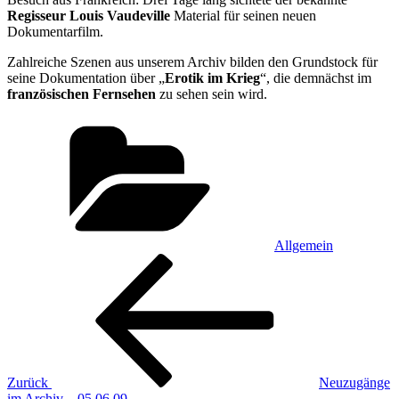
Regisseur Louis Vaudeville
Material für seinen neuen
Dokumentarfilm.
Zahlreiche Szenen aus unserem Archiv bilden den Grundstock für
seine Dokumentation über „
Erotik im Krieg
“, die demnächst im
französischen Fernsehen
zu sehen sein wird.
Kategorien
Allgemein
Beitragsnavigation
Vorheriger
Beitrag
Zurück
Neuzugänge
im Archiv – 05.06.09