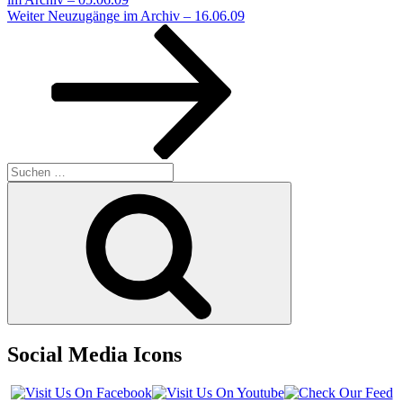
Nächster
Weiter
Neuzugänge im Archiv – 16.06.09
Beitrag
Suchen
nach:
Suchen
Social Media Icons