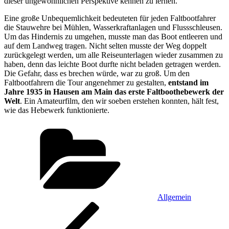
dieser ungewöhnlichen Perspektive kennen zu lernen.
Eine große Unbequemlichkeit bedeuteten für jeden Faltbootfahrer
die Stauwehre bei Mühlen, Wasserkraftanlagen und Flussschleusen.
Um das Hindernis zu umgehen, musste man das Boot entleeren und
auf dem Landweg tragen. Nicht selten musste der Weg doppelt
zurückgelegt werden, um alle Reiseunterlagen wieder zusammen zu
haben, denn das leichte Boot durfte nicht beladen getragen werden.
Die Gefahr, dass es brechen würde, war zu groß. Um den
Faltbootfahrern die Tour angenehmer zu gestalten,
entstand im
Jahre 1935 in Hausen am Main das erste Faltboothebewerk der
Welt
. Ein Amateurfilm, den wir soeben erstehen konnten, hält fest,
wie das Hebewerk funktionierte.
Kategorien
Allgemein
Beitragsnavigation
Vorheriger
Beitrag