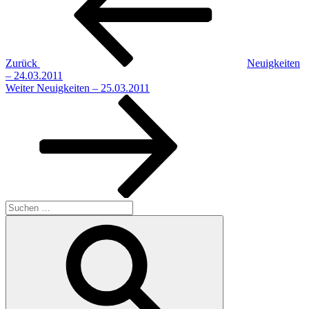
Zurück
Neuigkeiten
– 24.03.2011
Nächster
Weiter
Neuigkeiten – 25.03.2011
Beitrag
Suchen
nach:
Suchen