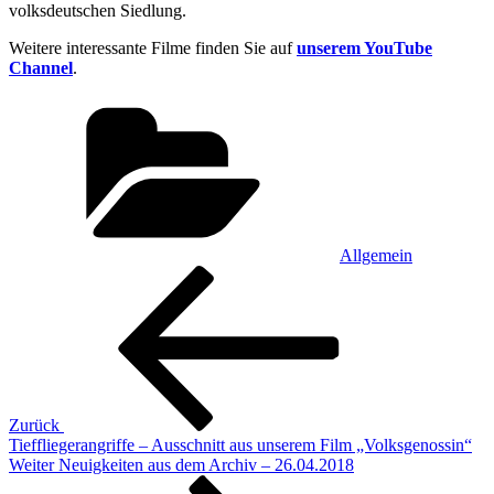
volksdeutschen Siedlung.
Weitere interessante Filme finden Sie auf
unserem YouTube
Channel
.
Kategorien
Allgemein
Beitragsnavigation
Vorheriger
Beitrag
Zurück
Tieffliegerangriffe – Ausschnitt aus unserem Film „Volksgenossin“
Nächster
Weiter
Neuigkeiten aus dem Archiv – 26.04.2018
Beitrag