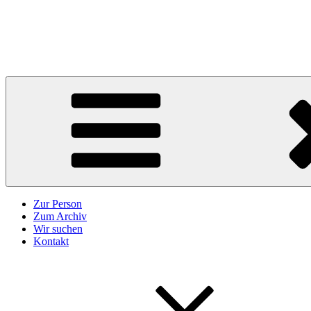
Zum
Inhalt
Karl Höffkes
springen
Zeitgeschichte und mehr
Zur Person
Zum Archiv
Wir suchen
Kontakt