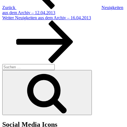
Zurück
Neuigkeiten
aus dem Archiv – 12.04.2013
Nächster
Weiter
Neuigkeiten aus dem Archiv – 16.04.2013
Beitrag
Suchen
nach:
Suchen
Social Media Icons