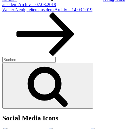
aus dem Archiv – 07.03.2019
Nächster
Weiter
Neuigkeiten aus dem Archiv – 14.03.2019
Beitrag
Suchen
nach:
Suchen
Social Media Icons