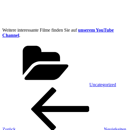
Weitere interessante Filme finden Sie auf
unserem YouTube
Channel
.
Kategorien
Uncategorized
Beitragsnavigation
Vorheriger
Beitrag
Zurück
Neuigkeiten