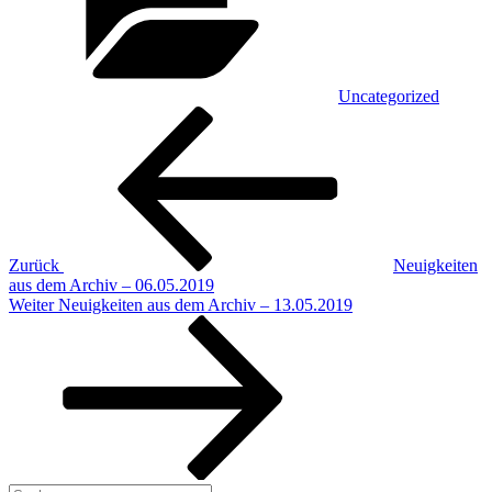
Uncategorized
Beitragsnavigation
Vorheriger
Beitrag
Zurück
Neuigkeiten
aus dem Archiv – 06.05.2019
Nächster
Weiter
Neuigkeiten aus dem Archiv – 13.05.2019
Beitrag