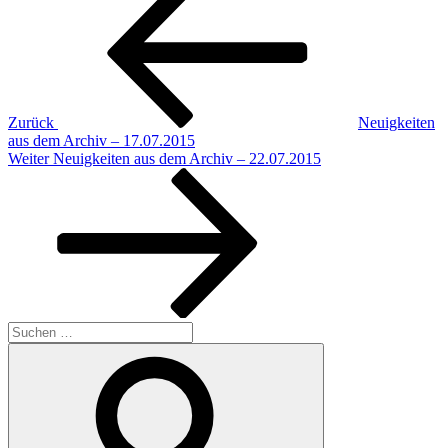
Beitrag
Zurück
Neuigkeiten
aus dem Archiv – 17.07.2015
Nächster
Weiter
Neuigkeiten aus dem Archiv – 22.07.2015
Beitrag
Suchen
nach:
Suchen