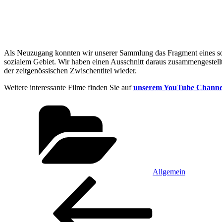
Als Neuzugang konnten wir unserer Sammlung das Fragment eines soz
sozialem Gebiet. Wir haben einen Ausschnitt daraus zusammengestellt
der zeitgenössischen Zwischentitel wieder.
Weitere interessante Filme finden Sie auf
unserem YouTube Channe
Kategorien
Allgemein
Beitragsnavigation
Vorheriger
Beitrag