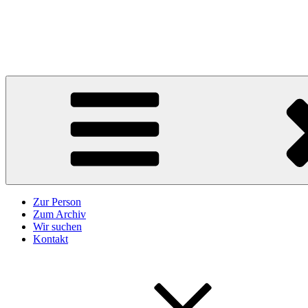
Zum
Inhalt
Karl Höffkes
springen
Zeitgeschichte und mehr
Zur Person
Zum Archiv
Wir suchen
Kontakt