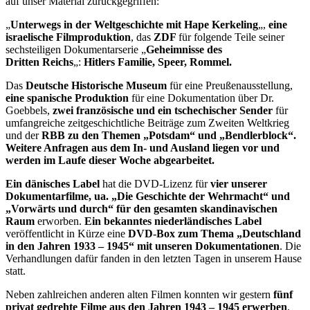
auf unser Material zurückgegriffen:
„
Unterwegs in der Weltgeschichte mit Hape Kerkeling
„,
eine
israelische Filmproduktion
, das
ZDF
für folgende Teile seiner
sechsteiligen Dokumentarserie „
Geheimnisse des
Dritten Reichs
„:
Hitlers Familie, Speer, Rommel.
Das
Deutsche Historische Museum
für eine Preußenausstellung,
eine spanische Produktion
für eine Dokumentation über Dr.
Goebbels,
zwei französische und ein tschechischer Sender
für
umfangreiche zeitgeschichtliche Beiträge zum Zweiten Weltkrieg
und der
RBB zu den Themen „Potsdam“ und „Bendlerblock“.
Weitere Anfragen aus dem In- und Ausland liegen vor und
werden im Laufe dieser Woche abgearbeitet.
Ein dänisches Label
hat die DVD-Lizenz für
vier unserer
Dokumentarfilme, ua. „Die Geschichte der Wehrmacht“ und
„Vorwärts und durch“ für den gesamten skandinavischen
Raum
erworben.
Ein bekanntes niederländisches Label
veröffentlicht in Kürze eine
DVD-Box zum Thema „Deutschland
in den Jahren 1933 – 1945“ mit unseren Dokumentationen
. Die
Verhandlungen dafür fanden in den letzten Tagen in unserem Hause
statt.
Neben zahlreichen anderen alten Filmen konnten wir gestern
fünf
privat gedrehte Filme aus den Jahren 1943 – 1945 erwerben
,