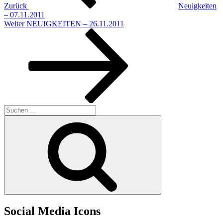
Zurück
Neuigkeiten
– 07.11.2011
Nächster
Weiter
NEUIGKEITEN – 26.11.2011
Beitrag
Suchen
nach:
Suchen
Social Media Icons