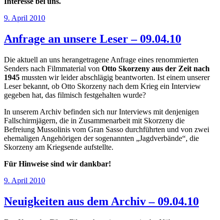
Interesse bei uns.
Veröffentlicht
9. April 2010
am
Anfrage an unsere Leser – 09.04.10
Die aktuell an uns herangetragene Anfrage eines renommierten
Senders nach Filmmaterial von
Otto Skorzeny aus der Zeit nach
1945
mussten wir leider abschlägig beantworten. Ist einem unserer
Leser bekannt, ob Otto Skorzeny nach dem Krieg ein Interview
gegeben hat, das filmisch festgehalten wurde?
In unserem Archiv befinden sich nur Interviews mit denjenigen
Fallschirmjägern, die in Zusammenarbeit mit Skorzeny die
Befreiung Mussolinis vom Gran Sasso durchführten und von zwei
ehemaligen Angehörigen der sogenannten „Jagdverbände“, die
Skorzeny am Kriegsende aufstellte.
Für Hinweise sind wir dankbar!
Veröffentlicht
9. April 2010
am
Neuigkeiten aus dem Archiv – 09.04.10