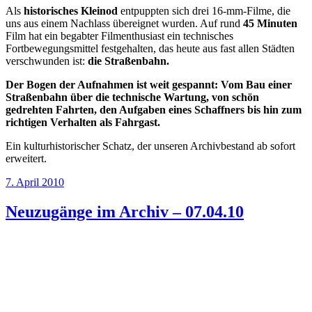
Als
historisches Kleinod
entpuppten sich drei 16-mm-Filme, die
uns aus einem Nachlass übereignet wurden. Auf rund
45 Minuten
Film hat ein begabter Filmenthusiast ein technisches
Fortbewegungsmittel festgehalten, das heute aus fast allen Städten
verschwunden ist:
die Straßenbahn.
D
er Bogen der Aufnahmen ist weit gespannt: Vom Bau einer
Straßenbahn über die technische Wartung, von schön
gedrehten Fahrten, den Aufgaben eines Schaffners bis hin zum
richtigen Verhalten als Fahrgast.
Ein kulturhistorischer Schatz, der unseren Archivbestand ab sofort
erweitert.
Veröffentlicht
7. April 2010
am
Neuzugänge im Archiv – 07.04.10