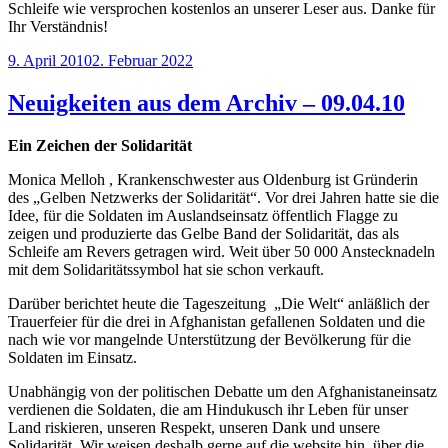
Schleife wie versprochen kostenlos an unserer Leser aus. Danke für
Ihr Verständnis!
Veröffentlicht
9. April 2010
2. Februar 2022
am
Neuigkeiten aus dem Archiv – 09.04.10
Ein Zeichen der Solidarität
Monica Melloh , Krankenschwester aus Oldenburg ist Gründerin
des „Gelben Netzwerks der Solidarität“. Vor drei Jahren hatte sie die
Idee, für die Soldaten im Auslandseinsatz öffentlich Flagge zu
zeigen und produzierte das Gelbe Band der Solidarität, das als
Schleife am Revers getragen wird. Weit über 50 000 Anstecknadeln
mit dem Solidaritätssymbol hat sie schon verkauft.
Darüber berichtet heute die Tageszeitung „Die Welt“ anläßlich der
Trauerfeier für die drei in Afghanistan gefallenen Soldaten und die
nach wie vor mangelnde Unterstützung der Bevölkerung für die
Soldaten im Einsatz.
Unabhängig von der politischen Debatte um den Afghanistaneinsatz
verdienen die Soldaten, die am Hindukusch ihr Leben für unser
Land riskieren, unseren Respekt, unseren Dank und unsere
Solidarität. Wir weisen deshalb gerne auf die website hin, über die