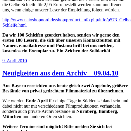
die Gelbe Schleife für 2,95 Euro bestellt werden kann und freuen
uns, wenn einige unserer Leser der Empfehlung folgen würden.
http://www.natoshopnord.de/shop/product_info.php/info/p573_Gelbe
Schleife.html
Da wir 100 Schleifen geordert haben, senden wir gerne den
ersten 100 Lesern, die sich über unseren Kontaktbutton mit
Namen, e-mailadresse und Postanschrift bei uns melden,
kostenlos ein Exemplar zu. Ein Zeichen der Solidarität
Veröffentlicht
9. April 2010
am
Neuigkeiten aus dem Archiv – 09.04.10
Aus
Bayern erreichten uns heute gleich zwei Angebote, größere
Bestände von privat gedrehtem Filmmaterial zu übernehmen
.
Wie werden
Ende April
für einige Tage in Süddeutschland sein und
dabei nicht nur mit verschiedenen Filmproduktionen verhandeln,
sondern auch private Archivbestände in
Nürnberg, Bamberg,
München
und anderen Orten sichten.
Weitere Termine sind möglich! Bitte melden Sie sich bei