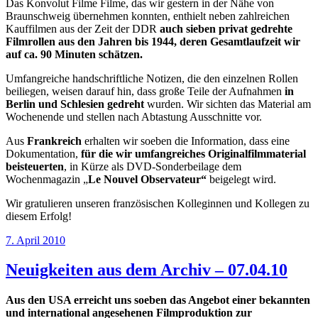
Das Konvolut Filme Filme, das wir gestern in der Nähe von
Braunschweig übernehmen konnten, enthielt neben zahlreichen
Kauffilmen aus der Zeit der DDR
auch sieben privat gedrehte
Filmrollen aus den Jahren bis 1944, deren Gesamtlaufzeit wir
auf ca. 90 Minuten schätzen.
Umfangreiche handschriftliche Notizen, die den einzelnen Rollen
beiliegen, weisen darauf hin, dass große Teile der Aufnahmen
in
Berlin und Schlesien gedreht
wurden. Wir sichten das Material am
Wochenende und stellen nach Abtastung Ausschnitte vor.
Aus
Frankreich
erhalten wir soeben die Information, dass eine
Dokumentation,
für die wir umfangreiches Originalfilmmaterial
beisteuerten
, in Kürze als DVD-Sonderbeilage dem
Wochenmagazin „
Le Nouvel Observateur“
beigelegt wird.
Wir gratulieren unseren französischen Kolleginnen und Kollegen zu
diesem Erfolg!
Veröffentlicht
7. April 2010
am
Neuigkeiten aus dem Archiv – 07.04.10
Aus den USA erreicht uns soeben das Angebot einer bekannten
und international angesehenen Filmproduktion zur