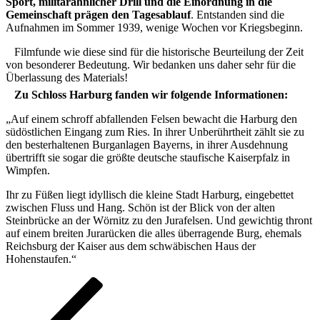
Sport, militärähnlicher Drill und die Einordnung in die
Gemeinschaft prägen den Tagesablauf
. Entstanden sind die
Aufnahmen im Sommer 1939, wenige Wochen vor Kriegsbeginn.
Filmfunde wie diese sind für die historische Beurteilung der Zeit
von besonderer Bedeutung. Wir bedanken uns daher sehr für die
Überlassung des Materials!
Zu Schloss Harburg fanden wir folgende Informationen:
„Auf einem schroff abfallenden Felsen bewacht die Harburg den
südöstlichen Eingang zum Ries. In ihrer Unberührtheit zählt sie zu
den besterhaltenen Burganlagen Bayerns, in ihrer Ausdehnung
übertrifft sie sogar die größte deutsche staufische Kaiserpfalz in
Wimpfen.
Ihr zu Füßen liegt idyllisch die kleine Stadt Harburg, eingebettet
zwischen Fluss und Hang. Schön ist der Blick von der alten
Steinbrücke an der Wörnitz zu den Jurafelsen. Und gewichtig thront
auf einem breiten Jurarücken die alles überragende Burg, ehemals
Reichsburg der Kaiser aus dem schwäbischen Haus der
Hohenstaufen.“
Seitennummerierung
Vorherige
Seite
Seite
Seite
Nächste
Seite
Seite
der