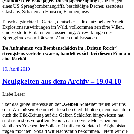
(Standort der Volksjäger- Düsenjägerfertigung)
, die Folgen
eines US-Sprengbombenangriffs, beschädigte Dächer, zerstörtes
Glashaus, Schäden an Häusern, Bäumen, usw.
Einschlagstrichter in Gärten, deutscher Luftschutz bei der Arbeit,
Explosionsauswirkungen im Wald, vollkommen zerstörte Villen,
eine zerstörte Einfamilienhaussiedlung, Auswirkungen des
Sprengdruckes an Häusern, Zäunen und Fassaden.
Da Aufnahmen von Bombenschäden im „Dritten Reich“
strengstens verboten waren, handelt es sich bei diesem Film um
eine Rarität.
Veröffentlicht
19. April 2010
am
Neuigkeiten aus dem Archiv – 19.04.10
Liebe Leser,
über das große Interesse an der „
Gelben Schleife
“ freuen wir uns
sehr. Wir müssen Sie um ein bisschen Geduld bitten, denn nachdem
auch die Bild-Zeitung auf die Gelben Schleifen hingewiesen hat,
sind sie restlos vergriffen. Schön, dass so viele Menschen ein
sichtbares Zeichen der Solidarität mit den Soldaten in Afghanistan
tragen möchten. Sobald wir Nachschub bekommen, liefern wir die