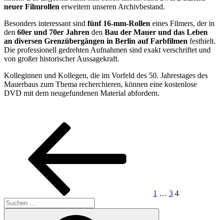
neuer Filmrollen
erweitern unseren Archivbestand.
Besonders interessant sind
fünf 16-mm-Rollen
eines Filmers, der in
den
60er und 70er Jahren
den
Bau der Mauer und das Leben
an diversen Grenzübergängen in Berlin auf Farbfilmen
festhielt.
Die professionell gedrehten Aufnahmen sind exakt verschriftet und
von großer historischer Aussagekraft.
Kolleginnen und Kollegen, die im Vorfeld des 50. Jahrestages des
Mauerbaus zum Thema recherchieren, können eine kostenlose
DVD mit dem neugefundenen Material abfordern.
Seitennummerierung
Vorherige
Seite
Seite
Seite
Seite
der
Beiträge
1
…
3
4
Suchen
nach:
Suchen